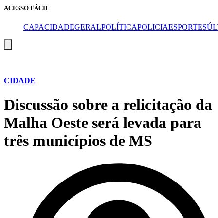
ACESSO FÁCIL
CAPA
CIDADE
GERAL
POLÍTICA
POLICIA
ESPORTES
ÚL
Menu
de
alternância
de
hambúrguer
CIDADE
Discussão sobre a relicitação da
Malha Oeste será levada para
três municípios de MS