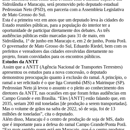
Sidrolândia e Maracaju, será promovido pelo deputado estadual
Pedrossian Neto (PSD), em parceria com a Assembleia Legislativa
de Mato Grosso do Sul.
Esta é a primeira vez em anos que um deputado leva às cidades do
Estado reuniões públicas, para a população do interior ter a
oportunidade de participar diretamente dos debates. As três
audiências públicas estão marcadas para 31 de maio, em
Sidrolândia, 1º de junho em Maracaju e, em 2 de junho, Ponta Porã.
O governador de Mato Grosso do Sul, Eduardo Riedel, bem com os
prefeitos e vereadores das cidades envolvidas diretamente no
projeto, foram convidados para os encontros públicos.
Estudos da ANTT
Assim que a ANTT (Agência Nacional de Transportes Terrestres)
apresentou os estudos para a nova concessão, o deputado
demonstrou preocupação quanto à exclusão do ramal. A princípio, o
ramal a ser relicitado é o que liga Corumbá (MS) a Mairinque (SP).
Pedrossian Neto já levou o assunto e o pleito ao conhecimento dos
diretores da ANTT, nas ocasiões em que foram feitas audiências em
Campo Grande e em Brasília. “Eles [ANTT] estão falando que, em
2035, seriam 200 mil toneladas [de produção a serem transportadas].
Mas o volume de grãos na safra de 2022, só de soja, foi de 13
milhões de toneladas”, cita o deputado.
Além disso, Maracaju é o centro de produção de soja de MS, dado
que é importante para a defesa do ramal Campo Grande/Ponta Porã.
“Faz mais sentido quem está em Maracaju, que é o centro produtor