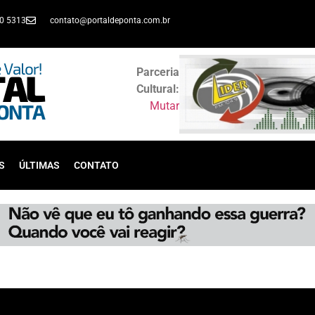
30 5313
contato@portaldeponta.com.br
Parceria
Cultural:
Mutar
S
ÚLTIMAS
CONTATO