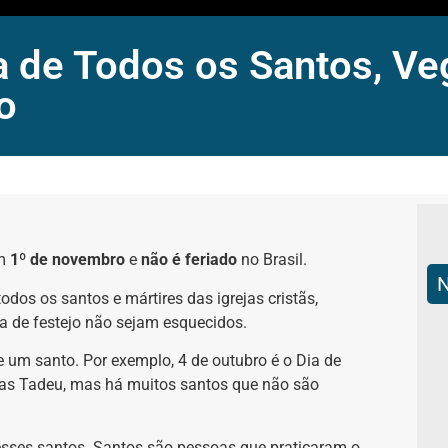
 de Todos os Santos, Veg
o
em
1º de novembro
e
não é feriado
no Brasil.
os os santos e mártires das igrejas cristãs,
a de festejo não sejam esquecidos.
 um santo. Por exemplo, 4 de outubro é o Dia de
udas Tadeu, mas há muitos santos que não são
sses santos. Santos são pessoas que praticaram o