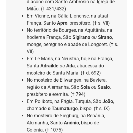
diácono com Santo Ambrósio na Igreja de
Milão. († 431/432)
Em Vienne, na Gália Lionense, na atual
França, Santo
Apro
, presbítero. († s. VII)
No território de Bourges, na Aquitânia, na
hodierna França, São
Sigirano
ou
Sirano
,
monge, peregrino e abade de Longoret. († s.
VII)
Em Le Mans, na Nêustria, hoje na França,
Santa
Adraílde
ou
Ada
, abadessa do
mosteiro de Santa Maria. († d. 692)
No mosteiro de Ellwangen, na Baviera,
região da Alemanha, São
Sola
ou
Sualo
,
presbítero e eremita. († 794)
Em Poliboto, na Frígia, Turquia, São
João
,
chamado
o Taumaturgo
, bispo. († s. IX)
No mosteiro de Siegburg, na Renânia,
Alemanha, Santo
Anónio
, bispo de
Colónia. († 1075)