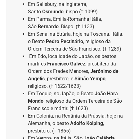
Em Salisbury, na Inglaterra,
Santo
Osmundo
, bispo.(† 1099)
Em Parma, Emília-Romanha,Itália,
São
Bernardo
, Bispo. († 1133)
Em Sena, na Etrúria, hoje na Toscana, Itália,
o Beato
Pedro Pectinário
, religioso da
Ordem Terceira de São Francisco. († 1289)
Em Edo, localidade do Japão, os beatos
mártires
Francisco Gálvez
, presbítero da
Ordem dos Frades Menores,
Jerónimo de
Ângelis
, presbítero, e
Simão Yempo
,
religioso. († 1622/1623)
Em Tóquio, no Japão, o Beato
João Hara
Mondo
, religioso da Ordem Terceira de São
Francisco e mártir. († 1623)
Em Colónia, na Renânia da Prússia, hoje na
Alemanha, o beato
Adolfo Kolping
,
presbítero. († 1865)
Em Verona, na Itália, São
João Calábria
,