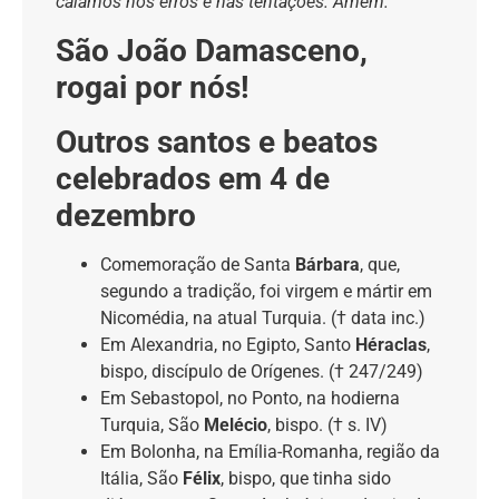
caiamos nos erros e nas tentações. Amém.”
São João Damasceno,
rogai por nós!
Outros santos e beatos
celebrados em 4 de
dezembro
Comemoração de Santa
Bárbara
, que,
segundo a tradição, foi virgem e mártir em
Nicomédia, na atual Turquia. († data inc.)
Em Alexandria, no Egipto, Santo
Héraclas
,
bispo, discípulo de Orígenes. († 247/249)
Em Sebastopol, no Ponto, na hodierna
Turquia, São
Melécio
, bispo. († s. IV)
Em Bolonha, na Emília-Romanha, região da
Itália, São
Félix
, bispo, que tinha sido