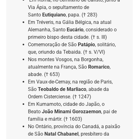
Via Ápia, o sepultamento de
Santo
Eutiquiano
, papa. († 283)
Em Tréveris, na Gália Bélgica, na atual
Alemanha, Santo
Eucário
, considerado o
primeiro bispo desta cidade. († s. III)
Comemoração de São
Patápio
, solitário,
que, oriundo da Tebaida. († s. V/VI)
Nos montes Vosgos, na Borgonha,
atualmente na França, São
Romarico
,
abade. († 653)
Em Vaux-de-Cernay, na região de Paris,
São
Teobaldo de Marliaco
, abade da
Ordem Cisterciense. († 1247)
Em Kumamoto, cidade do Japão, o
Beato
João Minami Gorozaemon
, pai de
família e mártir. († 1603)
No Ontário, província do Canadá, a paixão
de São
Natal Chabanel
, presbítero da