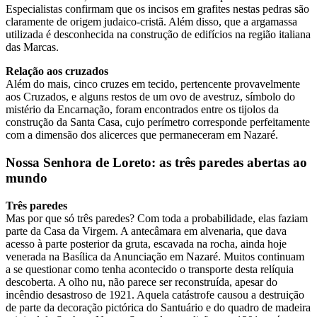
Especialistas confirmam que os incisos em grafites nestas pedras são
claramente de origem judaico-cristã. Além disso, que a argamassa
utilizada é desconhecida na construção de edifícios na região italiana
das Marcas.
Relação aos cruzados
Além do mais, cinco cruzes em tecido, pertencente provavelmente
aos Cruzados, e alguns restos de um ovo de avestruz, símbolo do
mistério da Encarnação, foram encontrados entre os tijolos da
construção da Santa Casa, cujo perímetro corresponde perfeitamente
com a dimensão dos alicerces que permaneceram em Nazaré.
Nossa Senhora de Loreto: as três paredes abertas ao
mundo
Três paredes
Mas por que só três paredes? Com toda a probabilidade, elas faziam
parte da Casa da Virgem. A antecâmara em alvenaria, que dava
acesso à parte posterior da gruta, escavada na rocha, ainda hoje
venerada na Basílica da Anunciação em Nazaré. Muitos continuam
a se questionar como tenha acontecido o transporte desta relíquia
descoberta. A olho nu, não parece ser reconstruída, apesar do
incêndio desastroso de 1921. Aquela catástrofe causou a destruição
de parte da decoração pictórica do Santuário e do quadro de madeira