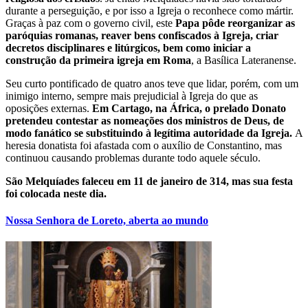
durante a perseguição, e por isso a Igreja o reconhece como mártir.
Graças à paz com o governo civil, este
Papa pôde reorganizar as
paróquias romanas, reaver bens confiscados à Igreja, criar
decretos disciplinares e litúrgicos, bem como iniciar a
construção da primeira igreja em Roma
, a Basílica Lateranense.
Seu curto pontificado de quatro anos teve que lidar, porém, com um
inimigo interno, sempre mais prejudicial à Igreja do que as
oposições externas.
Em Cartago, na África, o prelado Donato
pretendeu contestar as nomeações dos ministros de Deus, de
modo fanático se substituindo à legítima autoridade da Igreja.
A
heresia donatista foi afastada com o auxílio de Constantino, mas
continuou causando problemas durante todo aquele século.
São Melquíades faleceu em 11 de janeiro de 314, mas sua festa
foi colocada neste dia.
Nossa Senhora de Loreto, aberta ao mundo