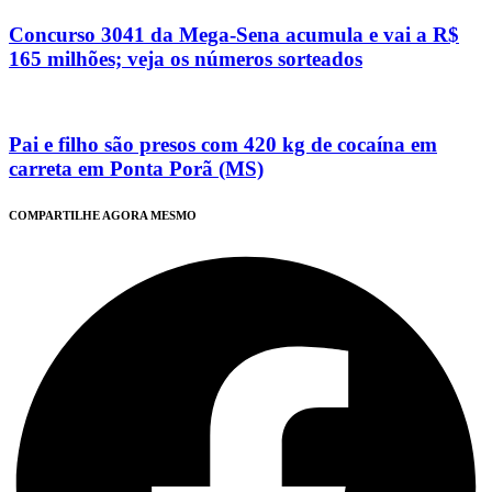
Concurso 3041 da Mega-Sena acumula e vai a R$
165 milhões; veja os números sorteados
Pai e filho são presos com 420 kg de cocaína em
carreta em Ponta Porã (MS)
COMPARTILHE AGORA MESMO