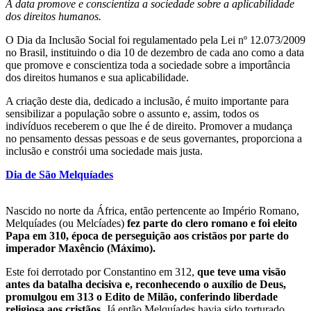
A data promove e conscientiza a sociedade sobre a aplicabilidade
dos direitos humanos.
O Dia da Inclusão Social foi regulamentado pela Lei nº 12.073/2009
no Brasil, instituindo o dia 10 de dezembro de cada ano como a data
que promove e conscientiza toda a sociedade sobre a importância
dos direitos humanos e sua aplicabilidade.
A criação deste dia, dedicado a inclusão, é muito importante para
sensibilizar a população sobre o assunto e, assim, todos os
indivíduos receberem o que lhe é de direito. Promover a mudança
no pensamento dessas pessoas e de seus governantes, proporciona a
inclusão e constrói uma sociedade mais justa.
Dia de São Melquíades
Nascido no norte da África, então pertencente ao Império Romano,
Melquíades (ou Melcíades)
fez parte do clero romano e foi eleito
Papa em 310, época de perseguição aos cristãos por parte do
imperador Maxêncio (Máximo).
Este foi derrotado por Constantino em 312,
que teve uma visão
antes da batalha decisiva e, reconhecendo o auxílio de Deus,
promulgou em 313 o Edito de Milão, conferindo liberdade
religiosa aos cristãos
. Já então Melquíades havia sido torturado