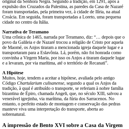
original da Senhora Negra. Segundo a tradição, em 1291, após a
expulsão dos Cruzados da Palestina, as paredes da Casa de Nazaré
foram transportadas, pela primeira vez, à cidade de Ilíria, na atual
Croácia. Em seguida, foram transportadas a Loreto, uma pequena
cidade no centro da Itália.
Narrativa de Teramano
Uma crônica de 1465, narrada por Teramano, diz: “… depois que o
povo da Galileia e de Nazaré trocou a religião de Cristo por aquela
de Maomé, os Anjos tiraram a mencionada igreja daquele lugar e a
transportaram para a Eslavônia. Lá, porém, não foi honrada como
convinha a Virgem Maria, por isso os Anjos a tiraram daquele lugar
e a levaram, por via marítima, até o território de Recanati”.
A Hipótese
Muitos, hoje, tendem a aceitar a hipótese, avaliada pelo antigo
Código
Chartularium culisanense
, segundo a qual os Anjos da
tradição, à qual é atribuído o transporte, se referiam à nobre família
bizantina de Épiro, chamada Angeli, que, no século XIII, salvou a
venerável igrejinha, via marítima, da fúria dos Sarracenos. No
entanto, o perfeito estado de montagem e conservação das pedras
manteve viva uma interpretação do transporte, aberta ao
sobrenatural.
A impressão de Bento XVI sobre a Casa da Virgem