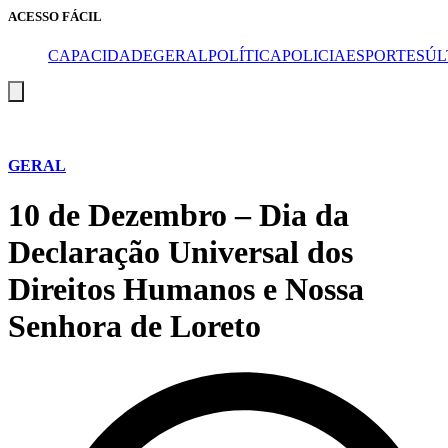
ACESSO FÁCIL
CAPA
CIDADE
GERAL
POLÍTICA
POLICIA
ESPORTES
ÚL
Menu
de
alternância
de
hambúrguer
GERAL
10 de Dezembro – Dia da
Declaração Universal dos
Direitos Humanos e Nossa
Senhora de Loreto