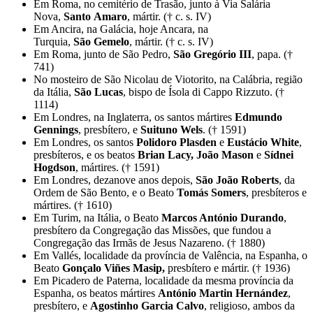
Em Roma, no cemitério de Trasão, junto à Via Salária
Nova,
Santo
Amaro
, mártir. († c. s. IV)
Em Ancira, na Galácia, hoje Ancara, na
Turquia,
São
Gemelo
, mártir. († c. s. IV)
Em Roma, junto de São Pedro,
São
Gregório III
, papa. (†
741)
No mosteiro de São Nicolau de Viotorito, na Calábria, região
da Itália,
São
Lucas
, bispo de Ísola di Cappo Rizzuto. (†
1114)
Em Londres, na Inglaterra, os santos mártires
Edmundo
Gennings
, presbítero, e
Suituno Wels
. († 1591)
Em Londres, os santos
Polidoro Plasden
e
Eustácio White
,
presbíteros, e os beatos
Brian Lacy
,
João Mason
e
Sídnei
Hogdson
, mártires. († 1591)
Em Londres, dezanove anos depois,
São
João Roberts
, da
Ordem de São Bento, e o Beato
Tomás Somers
, presbíteros e
mártires. († 1610)
Em Turim, na Itália, o Beato
Marcos António Durando
,
presbítero da Congregação das Missões, que fundou a
Congregação das Irmãs de Jesus Nazareno. († 1880)
Em Vallés, localidade da província de Valência, na Espanha, o
Beato
Gonçalo Viñes Masip
,
presbítero e mártir. († 1936)
Em Picadero de Paterna, localidade da mesma província da
Espanha, os beatos mártires
António Martin Hernández
,
presbítero, e
Agostinho Garcia Calvo
, religioso, ambos da