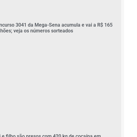
ncurso 3041 da Mega-Sena acumula e vai a R$ 165
lhões; veja os números sorteados
i e filho são presos com 420 kg de cocaína em