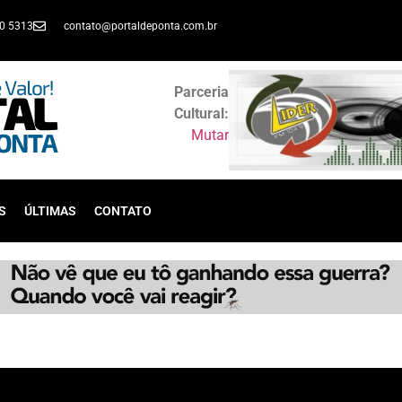
30 5313
contato@portaldeponta.com.br
Parceria
Cultural:
Mutar
S
ÚLTIMAS
CONTATO