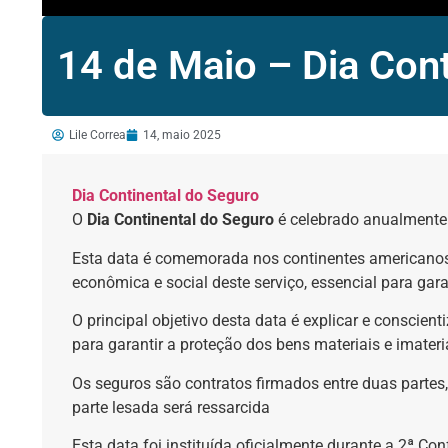
14 de Maio – Dia Cont
Lile Correa
14, maio 2025
Dia Continental do Seguro
O
Dia Continental do Seguro
é celebrado anualment
Esta data é comemorada nos continentes americano
econômica e social deste serviço, essencial para gara
O principal objetivo desta data é explicar e conscien
para garantir a proteção dos bens materiais e imater
Os seguros são contratos firmados entre duas partes,
parte lesada será ressarcida
Esta data foi instituída oficialmente durante a 2ª C