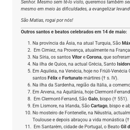
Senhor. Mesmo sem tê-lo visto, queremos também ser 
mesmo em meio às dificuldades, a evangelizar levand
São Matias, rogai por nós!
Outros santos e beatos celebrados em 14 de maio:
Na província da Ásia, na atual Turquia, São
Má
Em Cimiez, na Provença, atualmente na Franç
Na Síria, os santos
Vítor
e
Corona
, que sofreram
Na ilha de Quios, na actual Grécia, Santo
Isidor
Em Aquileia, na Venécia, hoje no Friúli-Venécia Gi
santos
Félix
e
Fortunato
mártires († s. IV).
Na ilha da Sardenha, região da Itália, a come
Em Arvena, na Aquitânia, hoje Clermont-Ferrand
Em Clermont-Ferrand, São
Galo
, bispo († 551).
Em Lismore, na Irlanda, São
Cartago
, bispo e a
No mosteiro de Fontenelle, na Nêustria, actual
Toulouse e depois abraçou a vida monástica (†
Em Santarém, cidade de Portugal, o Beato
Gil 