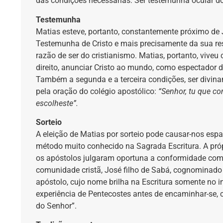
das condições necessárias: Ser testemunha ocular do
Testemunha
Matias esteve, portanto, constantemente próximo de J
Testemunha de Cristo e mais precisamente da sua ress
razão de ser do cristianismo. Matias, portanto, vive
direito, anunciar Cristo ao mundo, como espectador d
Também a segunda e a terceira condições, ser divin
pela oração do colégio apostólico:
“Senhor, tu que co
escolheste”.
Sorteio
A eleição de Matias por sorteio pode causar-nos espan
método muito conhecido na Sagrada Escritura. A própr
os apóstolos julgaram oportuna a conformidade com 
comunidade cristã, José filho de Sabá, cognominado o
apóstolo, cujo nome brilha na Escritura somente no i
experiência de Pentecostes antes de encaminhar-se, 
do Senhor”.