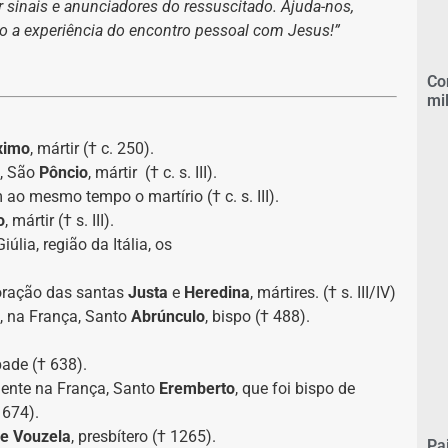
sinais e anunciadores do ressuscitado. Ajuda-nos,
o a experiência do encontro pessoal com Jesus!”
Co
mi
ximo
, mártir († c. 250).
a, São
Pôncio
, mártir († c. s. III).
 ao mesmo tempo o martírio († c. s. III).
o
, mártir († s. III).
úlia, região da Itália, os
moração das santas
Justa
e
Heredina
, mártires. († s. III/IV)
, na França, Santo
Abrúnculo
, bispo († 488).
bade († 638).
mente na França, Santo
Eremberto
, que foi bispo de
 674).
de Vouzela
, presbítero († 1265).
Pa