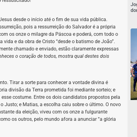
 ressuscitado!
Jo
do
esus desde o início até o fim de sua vida pública.
urreição, pois a ressurreição do Salvador é a própria
u com os onze o milagre da Páscoa e poderá, com todo o
a vida e da obra de Cristo “desde o batismo de João”.
amente chamado e enviado, estão claramente expressas
nheces o coração de todos, mostra qual destes dois
to. Tirar a sorte para conhecer a vontade divina é
ia divisão da Terra prometida foi mediante sorteio; e
esse costume. Entre os dois candidatos propostos pela
 Justo; e Matias, a escolha caiu sobre o último. O novo
nstante da eleição, viveu com os onze a fulgurante
como os outros, pelo mundo afora a anunciar “a glória