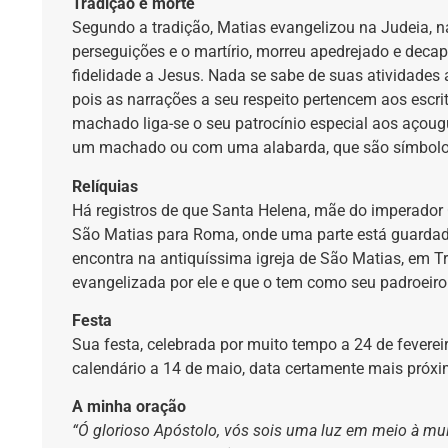
Tradição e morte
Segundo a tradição, Matias evangelizou na Judeia, na
perseguições e o martírio, morreu apedrejado e dec
fidelidade a Jesus. Nada se sabe de suas atividades 
pois as narrações a seu respeito pertencem aos escri
machado liga-se o seu patrocínio especial aos açoug
um machado ou com uma alabarda, que são símbolos d
Relíquias
Há registros de que Santa Helena, mãe do imperador 
São Matias para Roma, onde uma parte está guardada 
encontra na antiquíssima igreja de São Matias, em Tr
evangelizada por ele e que o tem como seu padroeiro
Festa
Sua festa, celebrada por muito tempo a 24 de fevereir
calendário a 14 de maio, data certamente mais próxi
A minha oração
“Ó glorioso Apóstolo, vós sois uma luz em meio à mu