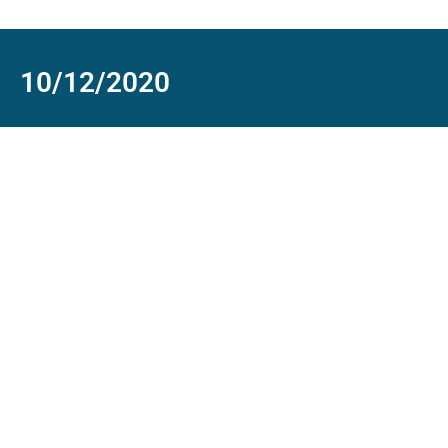
10/12/2020
1
S
d