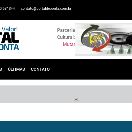
30 5313
contato@portaldeponta.com.br
Parceria
Cultural:
Mutar
S
ÚLTIMAS
CONTATO