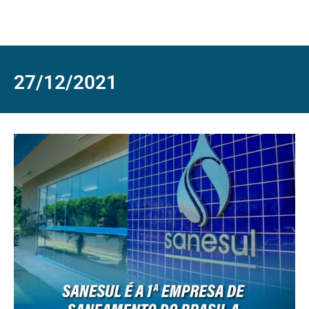
27/12/2021
2
N