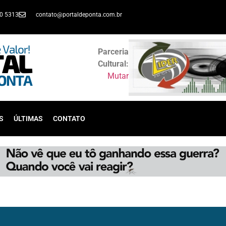
30 5313
contato@portaldeponta.com.br
Parceria
Cultural:
Mutar
S
ÚLTIMAS
CONTATO