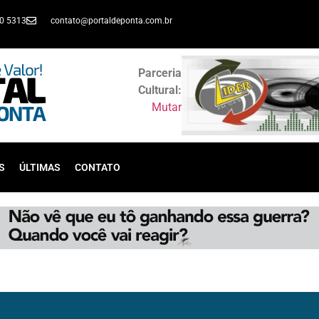
30 5313
contato@portaldeponta.com.br
Parceria
Cultural:
Mutar
S
ÚLTIMAS
CONTATO