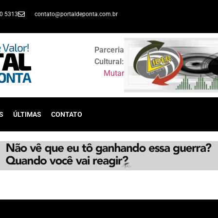
30 5313
contato@portaldeponta.com.br
Parceria
Cultural:
Mutar
S
ÚLTIMAS
CONTATO