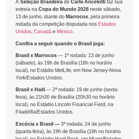
A
Seleção Brasileira
de
Carlo Ancelotti
faz sua
estreia na
Copa do Mundo 2026
neste sábado,
13 de junho, diante do
Marrocos
, pela primeira
rodada da competição disputada nos
Estados
Unidos
,
Canadá
e
México
.
Confira a seguir quando o Brasil joga:
Brasil x Marrocos
— 1ª rodada: 13 de junho
(sábado), às 19h de Brasília (18h no horário
local), no Estádio MetLife, em New Jersey-Nova
York/Estados Unidos.
Brasil x Haiti
— 2ª rodada: 19 de junho (sexta-
feira), às 21h30 de Brasília (20h30 no horário
local), no Estádio Lincoln Financial Field, na
Filadélfia/Estados Unidos.
Escócia x Brasil —
3ª rodada: 24 de junho
(quarta-feira), às 19h de Brasília (18h no horário
local), no Estádio Hard Rock, em Miami/Estados