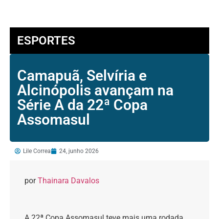
ESPORTES
Camapuã, Selvíria e
Alcinópolis avançam na
Série A da 22ª Copa
Assomasul
Lile Correa
24, junho 2026
por
Thainara Davalos
A 22ª Copa Assomasul teve mais uma rodada