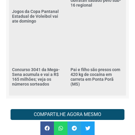
Ubiratan sábado pelo sub-
16 regional
Jogos da Copa Pantanal
Estadual de Voleibol vai
ate domingo
Concurso 3041 da Mega-
Pai e filho são presos com
Sena acumula e vai a R$
420 kg de cocaína em
165 milhões; veja os
carreta em Ponta Porã
números sorteados
(MS)
COMPARTILHE AGORA MESMO