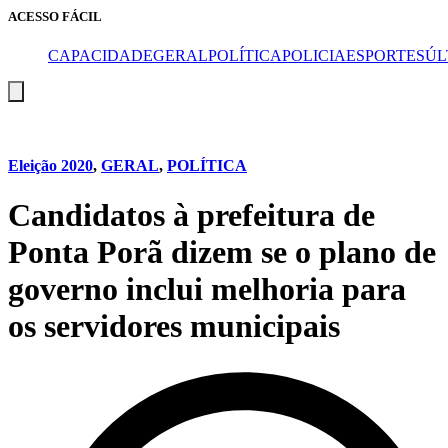
ACESSO FÁCIL
CAPA
CIDADE
GERAL
POLÍTICA
POLICIA
ESPORTES
ÚL
Menu
de
alternância
de
hambúrguer
Eleição 2020
,
GERAL
,
POLÍTICA
Candidatos à prefeitura de
Ponta Porã dizem se o plano de
governo inclui melhoria para
os servidores municipais