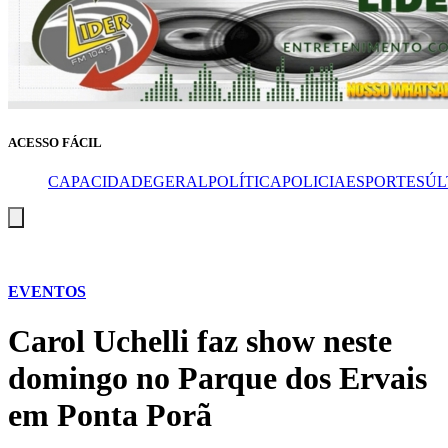
ACESSO FÁCIL
CAPA
CIDADE
GERAL
POLÍTICA
POLICIA
ESPORTES
ÚL
Menu
de
alternância
de
hambúrguer
EVENTOS
Carol Uchelli faz show neste
domingo no Parque dos Ervais
em Ponta Porã