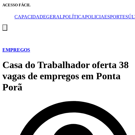
ACESSO FÁCIL
CAPA
CIDADE
GERAL
POLÍTICA
POLICIA
ESPORTES
ÚL
Menu
de
alternância
de
hambúrguer
EMPREGOS
Casa do Trabalhador oferta 38
vagas de empregos em Ponta
Porã