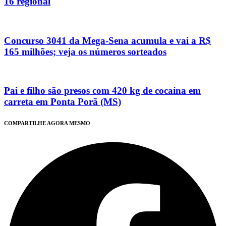
16 regional
Concurso 3041 da Mega-Sena acumula e vai a R$
165 milhões; veja os números sorteados
Pai e filho são presos com 420 kg de cocaína em
carreta em Ponta Porã (MS)
COMPARTILHE AGORA MESMO