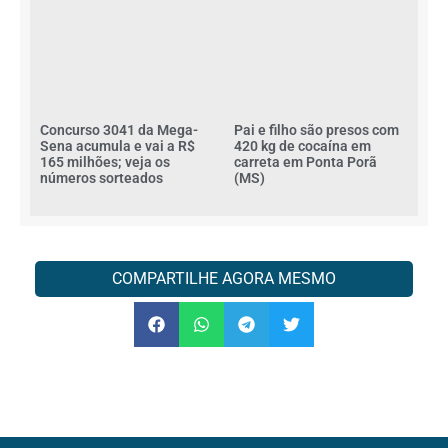
Concurso 3041 da Mega-
Pai e filho são presos com
Sena acumula e vai a R$
420 kg de cocaína em
165 milhões; veja os
carreta em Ponta Porã
números sorteados
(MS)
COMPARTILHE AGORA MESMO