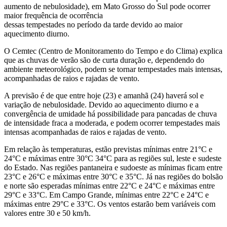
aumento de nebulosidade), em Mato Grosso do Sul pode ocorrer
maior frequência de ocorrência
dessas tempestades no período da tarde devido ao maior
aquecimento diurno.
O Cemtec (Centro de Monitoramento do Tempo e do Clima) explica
que as chuvas de verão são de curta duração e, dependendo do
ambiente meteorológico, podem se tornar tempestades mais intensas,
acompanhadas de raios e rajadas de vento.
A previsão é de que entre hoje (23) e amanhã (24) haverá sol e
variação de nebulosidade. Devido ao aquecimento diurno e a
convergência de umidade há possibilidade para pancadas de chuva
de intensidade fraca a moderada, e podem ocorrer tempestades mais
intensas acompanhadas de raios e rajadas de vento.
Em relação às temperaturas, estão previstas mínimas entre 21°C e
24°C e máximas entre 30°C 34°C para as regiões sul, leste e sudeste
do Estado. Nas regiões pantaneira e sudoeste as mínimas ficam entre
23°C e 26°C e máximas entre 30°C e 35°C. Já nas regiões do bolsão
e norte são esperadas mínimas entre 22°C e 24°C e máximas entre
29°C e 33°C. Em Campo Grande, mínimas entre 22°C e 24°C e
máximas entre 29°C e 33°C. Os ventos estarão bem variáveis com
valores entre 30 e 50 km/h.