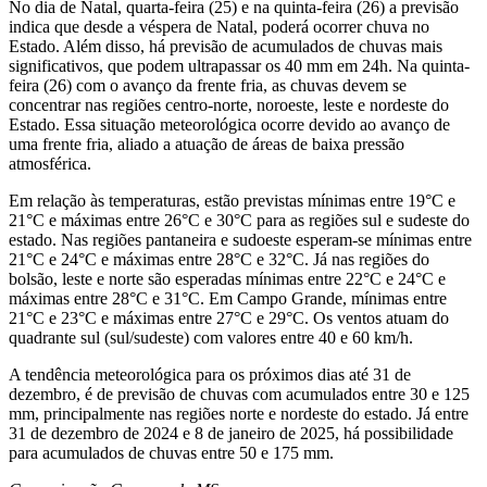
No dia de Natal, quarta-feira (25) e na quinta-feira (26) a previsão
indica que desde a véspera de Natal, poderá ocorrer chuva no
Estado. Além disso, há previsão de acumulados de chuvas mais
significativos, que podem ultrapassar os 40 mm em 24h. Na quinta-
feira (26) com o avanço da frente fria, as chuvas devem se
concentrar nas regiões centro-norte, noroeste, leste e nordeste do
Estado. Essa situação meteorológica ocorre devido ao avanço de
uma frente fria, aliado a atuação de áreas de baixa pressão
atmosférica.
Em relação às temperaturas, estão previstas mínimas entre 19°C e
21°C e máximas entre 26°C e 30°C para as regiões sul e sudeste do
estado. Nas regiões pantaneira e sudoeste esperam-se mínimas entre
21°C e 24°C e máximas entre 28°C e 32°C. Já nas regiões do
bolsão, leste e norte são esperadas mínimas entre 22°C e 24°C e
máximas entre 28°C e 31°C. Em Campo Grande, mínimas entre
21°C e 23°C e máximas entre 27°C e 29°C. Os ventos atuam do
quadrante sul (sul/sudeste) com valores entre 40 e 60 km/h.
A tendência meteorológica para os próximos dias até 31 de
dezembro, é de previsão de chuvas com acumulados entre 30 e 125
mm, principalmente nas regiões norte e nordeste do estado. Já entre
31 de dezembro de 2024 e 8 de janeiro de 2025, há possibilidade
para acumulados de chuvas entre 50 e 175 mm.