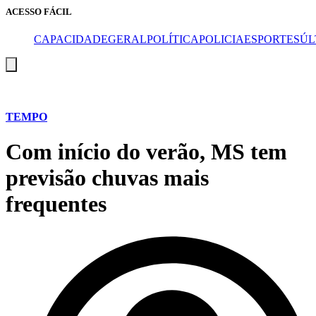
ACESSO FÁCIL
CAPA
CIDADE
GERAL
POLÍTICA
POLICIA
ESPORTES
ÚL
Menu
de
alternância
de
hambúrguer
TEMPO
Com início do verão, MS tem
previsão chuvas mais
frequentes