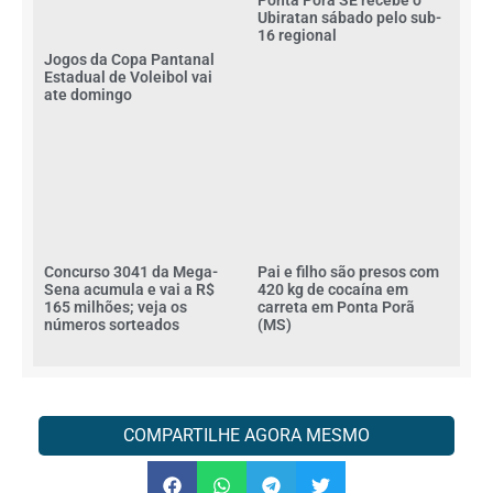
Ponta Porã SE recebe o
Ubiratan sábado pelo sub-
16 regional
Jogos da Copa Pantanal
Estadual de Voleibol vai
ate domingo
Concurso 3041 da Mega-
Pai e filho são presos com
Sena acumula e vai a R$
420 kg de cocaína em
165 milhões; veja os
carreta em Ponta Porã
números sorteados
(MS)
COMPARTILHE AGORA MESMO