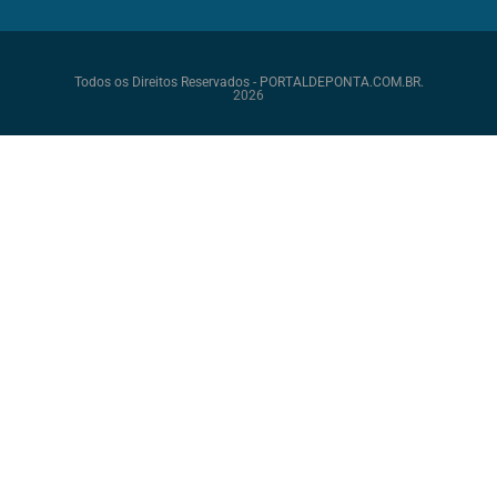
Todos os Direitos Reservados - PORTALDEPONTA.COM.BR.
2026