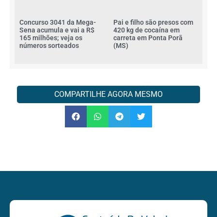
Concurso 3041 da Mega-
Pai e filho são presos com
Sena acumula e vai a R$
420 kg de cocaína em
165 milhões; veja os
carreta em Ponta Porã
números sorteados
(MS)
COMPARTILHE AGORA MESMO