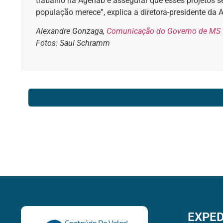
trabalho na Agehab é assegurar que esses projetos s
população merece”, explica a diretora-presidente da
Alexandre Gonzaga,
Comunicação do Governo de MS
Fotos: Saul Schramm
EXPED