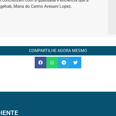
e concretizem com a qualidade e eficiência que a
 Agehab, Maria do Carmo Avesani Lopez.
COMPARTILHE AGORA MESMO
IENTE