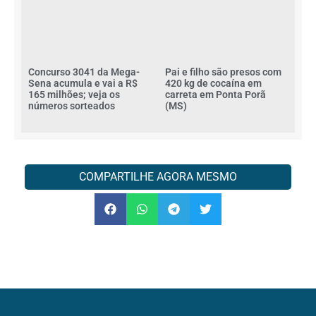
Concurso 3041 da Mega-
Pai e filho são presos com
Sena acumula e vai a R$
420 kg de cocaína em
165 milhões; veja os
carreta em Ponta Porã
números sorteados
(MS)
COMPARTILHE AGORA MESMO