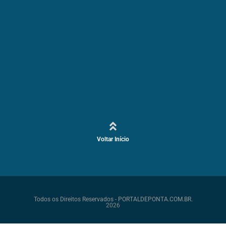
Voltar Início
Todos os Direitos Reservados - PORTALDEPONTA.COM.BR.
2026