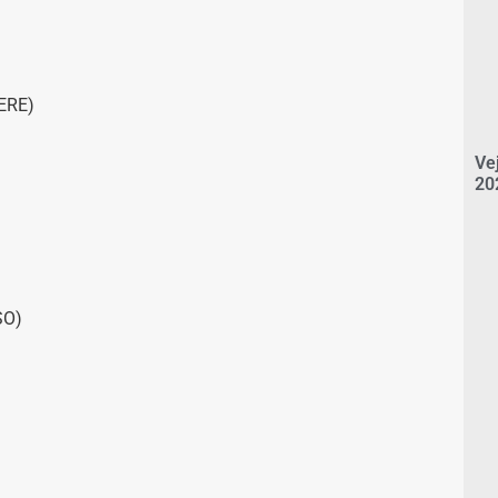
ERE)
Ve
20
SO)