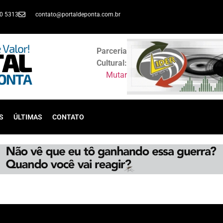
30 5313
contato@portaldeponta.com.br
Parceria
Cultural:
Mutar
S
ÚLTIMAS
CONTATO