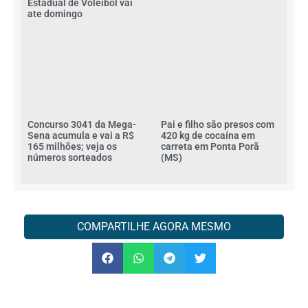
Estadual de Voleibol vai
ate domingo
Concurso 3041 da Mega-
Pai e filho são presos com
Sena acumula e vai a R$
420 kg de cocaína em
165 milhões; veja os
carreta em Ponta Porã
números sorteados
(MS)
COMPARTILHE AGORA MESMO