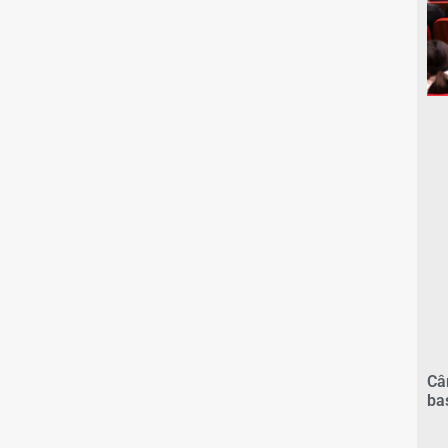
Câ
ba