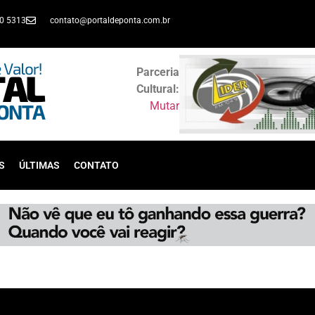
30 5313
contato@portaldeponta.com.br
Parceria
Cultural:
Mutar
S
ÚLTIMAS
CONTATO