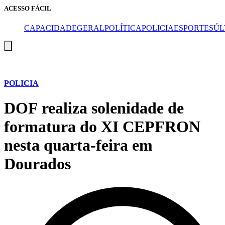
ACESSO FÁCIL
CAPA
CIDADE
GERAL
POLÍTICA
POLICIA
ESPORTES
ÚL
Menu
de
alternância
de
hambúrguer
POLICIA
DOF realiza solenidade de
formatura do XI CEPFRON
nesta quarta-feira em
Dourados