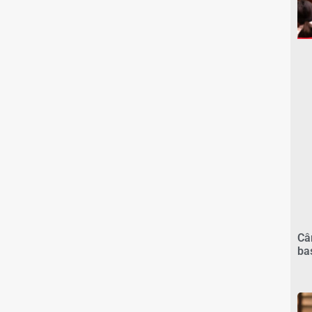
Câ
ba