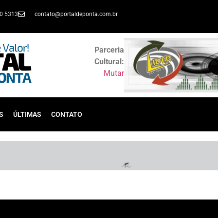
30 5313
contato@portaldeponta.com.br
Parceria
Cultural:
Mutar
S
ÚLTIMAS
CONTATO