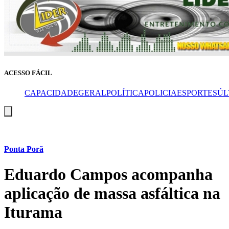
ACESSO FÁCIL
CAPA
CIDADE
GERAL
POLÍTICA
POLICIA
ESPORTES
ÚL
Menu
de
alternância
de
hambúrguer
Ponta Porã
Eduardo Campos acompanha
aplicação de massa asfáltica na
Iturama