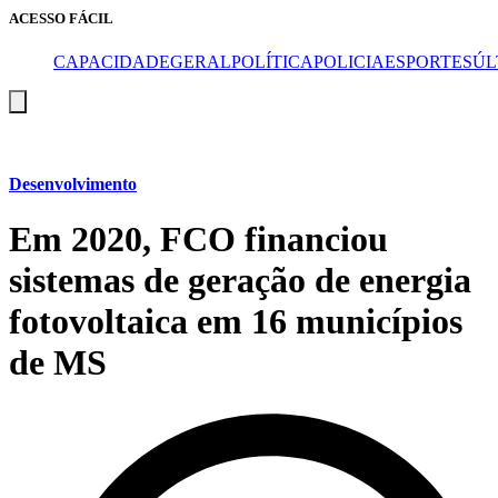
ACESSO FÁCIL
CAPA
CIDADE
GERAL
POLÍTICA
POLICIA
ESPORTES
ÚL
Menu
de
alternância
de
hambúrguer
Desenvolvimento
Em 2020, FCO financiou
sistemas de geração de energia
fotovoltaica em 16 municípios
de MS