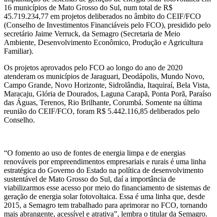
16 municípios de Mato Grosso do Sul, num total de R$
45.719.234,77 em projetos deliberados no âmbito do CEIF/FCO
(Conselho de Investimentos Financiáveis pelo FCO), presidido pelo
secretário Jaime Verruck, da Semagro (Secretaria de Meio
Ambiente, Desenvolvimento Econômico, Produção e Agricultura
Familiar).
Os projetos aprovados pelo FCO ao longo do ano de 2020
atenderam os municípios de Jaraguari, Deodápolis, Mundo Novo,
Campo Grande, Novo Horizonte, Sidrolândia, Itaquiraí, Bela Vista,
Maracaju, Glória de Dourados, Laguna Carapã, Ponta Porã, Paraíso
das Águas, Terenos, Rio Brilhante, Corumbá. Somente na última
reunião do CEIF/FCO, foram R$ 5.442.116,85 deliberados pelo
Conselho.
“O fomento ao uso de fontes de energia limpa e de energias
renováveis por empreendimentos empresariais e rurais é uma linha
estratégica do Governo do Estado na política de desenvolvimento
sustentável de Mato Grosso do Sul, daí a importância de
viabilizarmos esse acesso por meio do financiamento de sistemas de
geração de energia solar fotovoltaica. Essa é uma linha que, desde
2015, a Semagro tem trabalhado para aprimorar no FCO, tornando
mais abrangente, acessível e atrativa”, lembra o titular da Semagro.