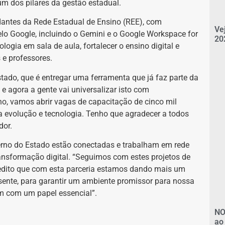
um dos pilares da gestão estadual.
udantes da Rede Estadual de Ensino (REE), com
Ve
pelo Google, incluindo o Gemini e o Google Workspace for
20
ogia em sala de aula, fortalecer o ensino digital e
 e professores.
tado, que é entregar uma ferramenta que já faz parte da
s e agora a gente vai universalizar isto com
no, vamos abrir vagas de capacitação de cinco mil
a evolução e tecnologia. Tenho que agradecer a todos
dor.
verno do Estado estão conectadas e trabalham em rede
ansformação digital. “Seguimos com estes projetos de
edito que com esta parceria estamos dando mais um
ente, para garantir um ambiente promissor para nossa
am com um papel essencial”.
NO
ao