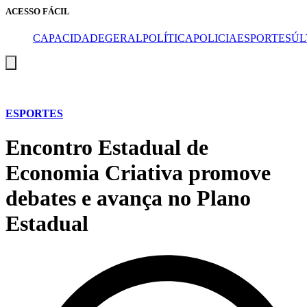
ACESSO FÁCIL
CAPA
CIDADE
GERAL
POLÍTICA
POLICIA
ESPORTES
ÚL
Menu
de
alternância
de
hambúrguer
ESPORTES
Encontro Estadual de
Economia Criativa promove
debates e avança no Plano
Estadual