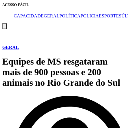
ACESSO FÁCIL
CAPA
CIDADE
GERAL
POLÍTICA
POLICIA
ESPORTES
ÚL
Menu
de
alternância
de
hambúrguer
GERAL
Equipes de MS resgataram
mais de 900 pessoas e 200
animais no Rio Grande do Sul