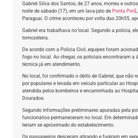
Gabriel Silva dos Santos, de 27 anos, morreu e outros
noite de sábado (17), em um lava-jato de
Ponta Porã
Paraguai. O crime aconteceu por volta das 20h55, ap
Gabriel era trabalhava no local. Segundo a polícia, e
tornozeleira.
De acordo com a Polícia Civil, equipes foram aciona
fogo no local. Ao chegar, os policiais encontraram a 
técnica já em atendimento.
No local, foi confirmado o óbito de Gabriel, que não r
por populares e levada em veículo particular ao Hospi
atendida pelos bombeiros e encaminhada ao Hospital
Dourados.
Segundo informações preliminares apuradas pela polí
funcionários permaneceram no local. Em determina
teriam se aproximado do estabelecimento.
Os passageiros desceram atirando e fugiram em segui