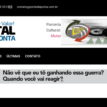
30 5313
contato@portaldeponta.com.br
Parceria
Cultural:
Mutar
S
ÚLTIMAS
CONTATO