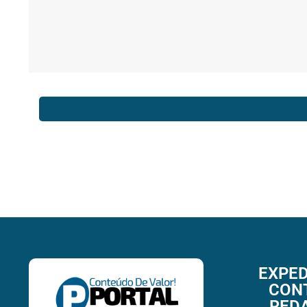
EXPED
CON
RED