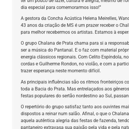
ter um pouco de lazer, cultura e alegria, mesmo de fo
dia especial para comemorarmos isso!”
A gestora da Concha Acústica Helena Meirelles, Wan
43 anos da criação de MS é um prazer receber o Cha
para melhor recebermos os artistas. Estamos à espe
O grupo Chalana de Prata chama para si a responsabil
ser a música do Pantanal. E o faz com material própri
energia clássicos regionais. Com Celito Espíndola, no
cordas e Guilherme Rondon, no violão, e com a parti
trazer esperança neste momento difícil.
As principais influências são os ritmos fronteiriços
toda a Bacia do Prata. Mas entrelaçados aos gêneros
festas populares do sertão nordestino ao Sul, passan
O repertório do grupo satisfaz tanto aos ouvintes m
dispostos a reinar num salão. Afinal, o que o Chalan
aquela autêntica alegria das festas de fazenda, te
pantaneiro extravasa sua paixão pela vida e pela na