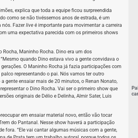
ões, explica que toda a equipe ficou surpreendida
ndo como se não tivéssemos anos de estrada, é um
a nós. Fazer
live
é importante para movimentar a carreira
 com uma expectativa parecida com os primeiros shows
Dino Rocha, Maninho Rocha. Dino era um dos
. “Mesmo quando Dino estava vivo a gente convidava o
 gerações. O Maninho Rocha já fazia participações com
o palco representando o pai. Nós vamos ter outro
a gente ensaiar mais de 20 minutos, o Renan Nonato,
Pa
a representar o Dino Rocha. Vai ser o primeiro show que
ca
sões originais de Délio e Delinha, Almir Sater, Luis
eocupar em ensaiar material novo, então vão tocar
Trem do Pantanal. Nesse show haverá a participação
 de fora. “Ele vai cantar algumas músicas com a gente,
a de Prata tem um trabalho autoral, porque todos os