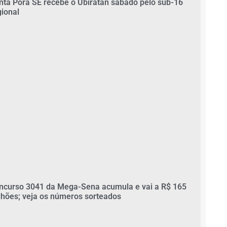
nta Porã SE recebe o Ubiratan sábado pelo sub-16
gional
ncurso 3041 da Mega-Sena acumula e vai a R$ 165
lhões; veja os números sorteados