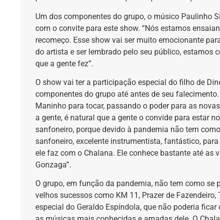
Um dos componentes do grupo, o músico Paulinho Sim
com o convite para este show. “Nós estamos ensaia
recomeço. Esse show vai ser muito emocionante par
do artista e ser lembrado pelo seu público, estamos
que a gente fez”.
O show vai ter a participação especial do filho de 
componentes do grupo até antes de seu falecimento
Maninho para tocar, passando o poder para as novas
a gente, é natural que a gente o convide para estar n
sanfoneiro, porque devido à pandemia não tem como 
sanfoneiro, excelente instrumentista, fantástico, par
ele faz com o Chalana. Ele conhece bastante até as ver
Gonzaga”.
O grupo, em função da pandemia, não tem como se pr
velhos sucessos como KM 11, Prazer de Fazendeiro, 
especial do Geraldo Espíndola, que não poderia ficar
as músicas mais conhecidas e amadas dele. O Chalan