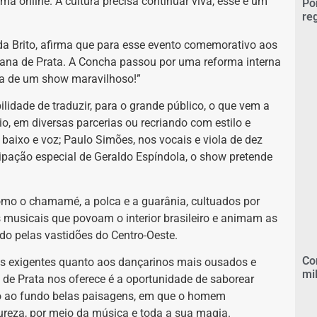
rma online. A cultura precisa continuar viva, esse é um
Po
re
da Brito, afirma que para esse evento comemorativo aos
lana de Prata. A Concha passou por uma reforma interna
ra de um show maravilhoso!”
idade de traduzir, para o grande público, o que vem a
o, em diversas parcerias ou recriando com estilo e
 baixo e voz; Paulo Simões, nos vocais e viola de dez
cipação especial de Geraldo Espíndola, o show pretende
 como o chamamé, a polca e a guarânia, cultuados por
 musicais que povoam o interior brasileiro e animam as
do pelas vastidões do Centro-Oeste.
Co
ais exigentes quanto aos dançarinos mais ousados e
mi
a de Prata nos oferece é a oportunidade de saborear
ndo ao fundo belas paisagens, em que o homem
tureza, por meio da música e toda a sua magia.