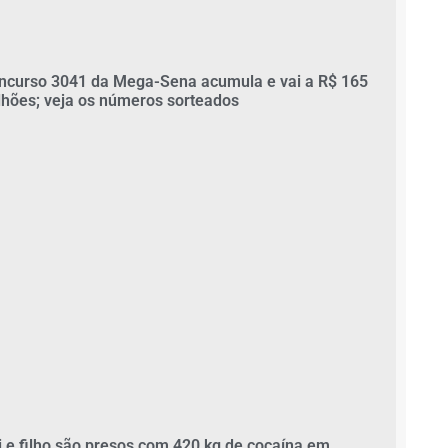
ncurso 3041 da Mega-Sena acumula e vai a R$ 165
lhões; veja os números sorteados
i e filho são presos com 420 kg de cocaína em