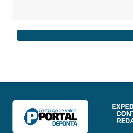
EXPED
CON
RED