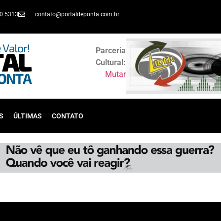
30 5313
contato@portaldeponta.com.br
Parceria
Cultural:
Mutar
S
ÚLTIMAS
CONTATO