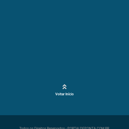
Voltar Início
Todos os Direitos Reservados - PORTALDEPONTA.COM.BR.