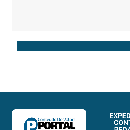
EXPED
CON
RED