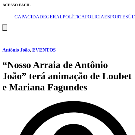
ACESSO FÁCIL
CAPA
CIDADE
GERAL
POLÍTICA
POLICIA
ESPORTES
ÚL
Menu
de
alternância
de
hambúrguer
Antônio João
,
EVENTOS
“Nosso Arraia de Antônio
João” terá animação de Loubet
e Mariana Fagundes