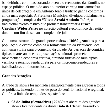
bandeirinhas coloridas cortando o céu e o reencontro das famílias no
espaço público. O meio do ano no interior carrega uma atmosfera
única de celebração, e em Antônio João a tradição ganha contornos
ainda mais especiais. A Prefeitura Municipal divulgou oficialmente a
programação completa do
“Nosso Arraiá Antônio João”
, o
tradicional evento festivo que promete transformar a
Praça
Carolina Wider Penzo
no coração cultural e econômico da região
durante um fim de semana completo de julho.
Com uma estrutura de grande porte e shows
100% gratuitos
para a
população, o evento combina o fortalecimento da identidade local
com uma vitrine para o comércio da cidade. As barracas de comidas
típicas, o artesanato e as apresentações culturais prometem
movimentar a economia criativa, atraindo turistas de municípios
vizinhos e gerando renda direta para os microempreendedores e
trabalhadores autônomos locais.
Grandes Atrações
A grade de shows foi montada estrategicamente para agradar a todos
os públicos, trazendo nomes de peso do cenário nacional e regional.
Confira a linha do tempo dos espetáculos:
03 de Julho (Sexta-feira) | 22h30:
A abertura dos grandes
shows fica por conta da dupla
Batô & Cleber
, trazendo o