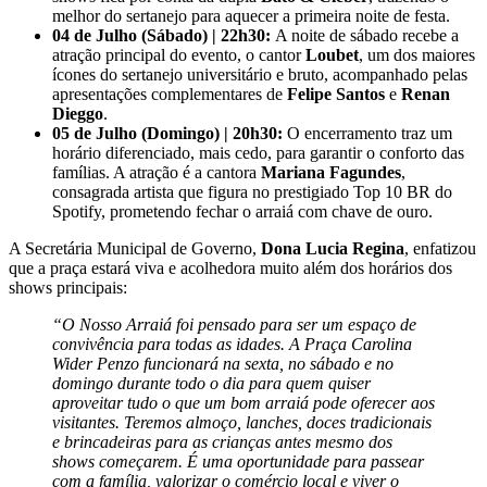
melhor do sertanejo para aquecer a primeira noite de festa.
04 de Julho (Sábado) | 22h30:
A noite de sábado recebe a
atração principal do evento, o cantor
Loubet
, um dos maiores
ícones do sertanejo universitário e bruto, acompanhado pelas
apresentações complementares de
Felipe Santos
e
Renan
Dieggo
.
05 de Julho (Domingo) | 20h30:
O encerramento traz um
horário diferenciado, mais cedo, para garantir o conforto das
famílias. A atração é a cantora
Mariana Fagundes
,
consagrada artista que figura no prestigiado Top 10 BR do
Spotify, prometendo fechar o arraiá com chave de ouro.
A Secretária Municipal de Governo,
Dona Lucia Regina
, enfatizou
que a praça estará viva e acolhedora muito além dos horários dos
shows principais:
“O Nosso Arraiá foi pensado para ser um espaço de
convivência para todas as idades. A Praça Carolina
Wider Penzo funcionará na sexta, no sábado e no
domingo durante todo o dia para quem quiser
aproveitar tudo o que um bom arraiá pode oferecer aos
visitantes. Teremos almoço, lanches, doces tradicionais
e brincadeiras para as crianças antes mesmo dos
shows começarem. É uma oportunidade para passear
com a família, valorizar o comércio local e viver o