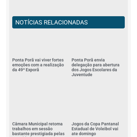
NOTÍCIAS RELACIONADAS
Ponta Porã vai viver fortes
Ponta Porã envia
emoções com a realização
delegação para abertura
da 49ª Exporã
dos Jogos Escolares da
Juventude
Câmara Municipal retoma
Jogos da Copa Pantanal
trabalhos em sessão
Estadual de Voleibol vai
bastante prestigiada pelas
ate domingo