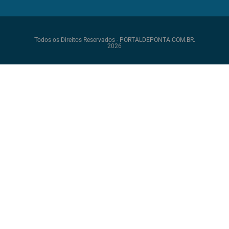
Todos os Direitos Reservados - PORTALDEPONTA.COM.BR.
2026