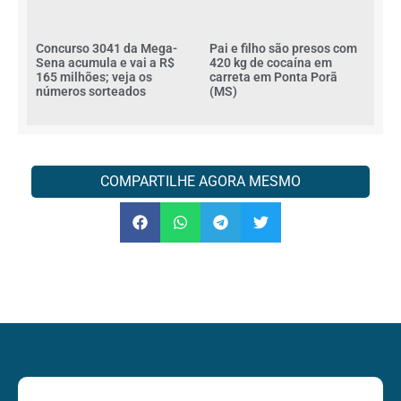
Concurso 3041 da Mega-
Pai e filho são presos com
Sena acumula e vai a R$
420 kg de cocaína em
165 milhões; veja os
carreta em Ponta Porã
números sorteados
(MS)
COMPARTILHE AGORA MESMO