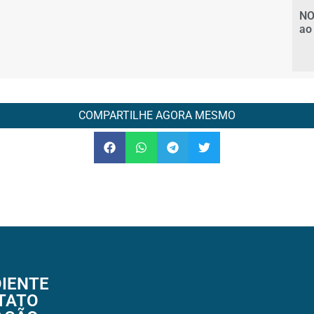
NO
ao
COMPARTILHE AGORA MESMO
IENTE
TATO