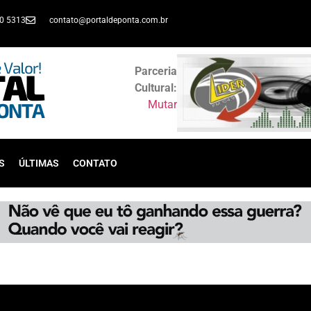
30 5313
contato@portaldeponta.com.br
Parceria
Cultural:
Mutar
S
ÚLTIMAS
CONTATO