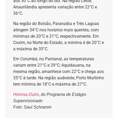
aos 30°C ao longo do dia. Na região Leste,
Anaurilândia apresenta variação entre 22°C e
36°C.
Na região do Bolsão, Paranaíba e Três Lagoas
atingem 34°C nos horários mais quentes, com
mínimas de 20°C e 21°C, respectivamente. Em
Coxim, no Norte do Estado, a mínima é de 20°C e
a máxima de 35°C.
Em Corumbá, no Pantanal, as temperaturas
variam entre 21°C e 29°C; Aquidauana, na
mesma região, amanhece com 22°C e chega aos
35°C à tarde. Na região audoeste, Porto Murtinho
tem mínima de 18°C e máxima de 27°C.
Heloisa Duim
, do Programa de Estágio
Supervisionado
Foto: Saul Schramm