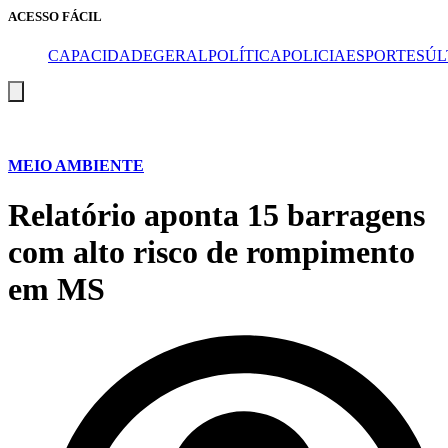
ACESSO FÁCIL
CAPA
CIDADE
GERAL
POLÍTICA
POLICIA
ESPORTES
ÚL
Menu
de
alternância
de
hambúrguer
MEIO AMBIENTE
Relatório aponta 15 barragens
com alto risco de rompimento
em MS