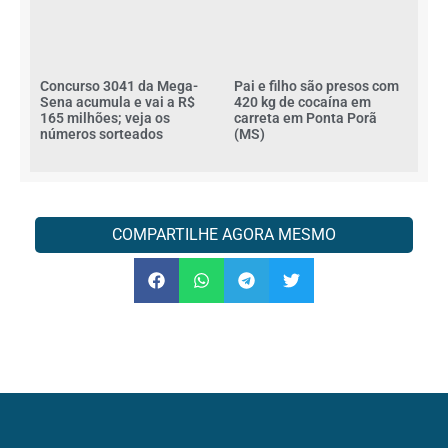
Concurso 3041 da Mega-
Pai e filho são presos com
Sena acumula e vai a R$
420 kg de cocaína em
165 milhões; veja os
carreta em Ponta Porã
números sorteados
(MS)
COMPARTILHE AGORA MESMO