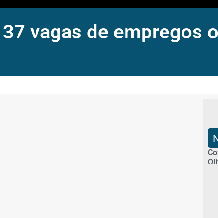
7 vagas de empregos of
Co
Ol