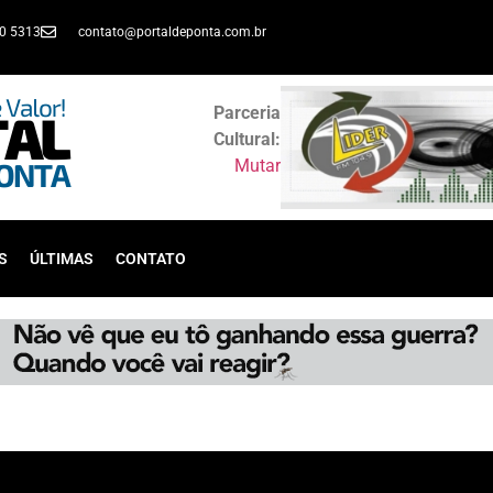
30 5313
contato@portaldeponta.com.br
Parceria
Cultural:
Mutar
S
ÚLTIMAS
CONTATO