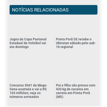
NOTÍCIAS RELACIONADAS
Jogos da Copa Pantanal
Ponta Porã SE recebe o
Estadual de Voleibol vai
Ubiratan sábado pelo sub-
ate domingo
16 regional
Concurso 3041 da Mega-
Pai e filho são presos com
Sena acumula e vai a R$
420 kg de cocaína em
165 milhões; veja os
carreta em Ponta Porã
números sorteados
(MS)